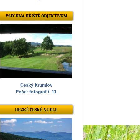
VŠECHNA HŘIŠTĚ OBJEKTIVEM
Český Krumlov
Počet fotografií: 11
HEZKÉ ČESKÉ NUDLE