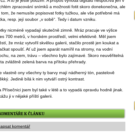
11. A to je ještě podzim. A propos výhoda digitálu nespočívá jen v
chlém zpracování snímků a možnosti fotit skoro donekonečna, ale
v tom, že nemusíte popisovat fotky tužkou, ale vše potřebné má
tka, resp. její soubor „v sobě“. Tedy i datum vzniku.
tky nicméně vypadají skutečně zimně. Mráz pracuje ve výšce
es 700 metrů, v horském prostředí, velmi efektivně. Měl jsem
ěstí, že mráz vytvořil skvělou galerii, stačilo prostě jen koukat a
čkat spoušť. Ať už jsem aparát namířil na stromy, na vodní
ochu, na zem, trávu – všechno bylo zajímavé. Skoro neuvěřitelná
 ta zvláštně zelená barva na přítoku přehrady.
e vlastně ony všechny ty barvy mají nádherný tón, pastelově
kký. Jedině bílá k nim vytváří ostrý kontrast.
 Přísečnici jsem byl také v létě a to vypadá opravdu hodně jinak.
ážu ji v nějaké příští galerii.
KOMENTÁŘE K ČLÁNKU
apsat komentář