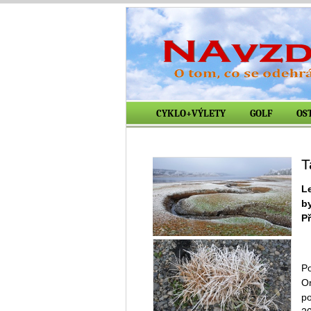
CYKLO+VÝLETY
GOLF
OS
T
Le
b
P
Po
On
po