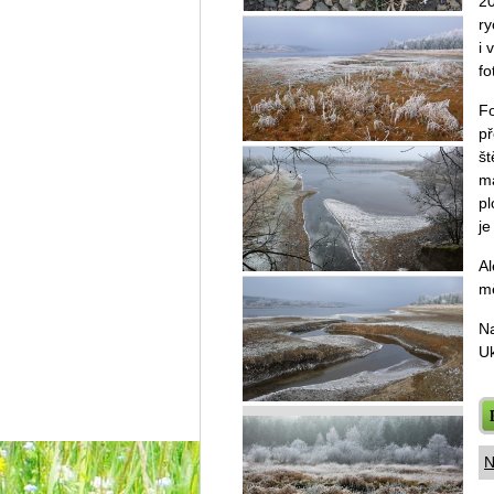
20
ry
i 
fo
Fo
př
št
ma
pl
je
Al
mě
Na
Uk
N