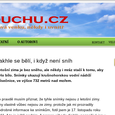
TATNÍ
O AUTOROVI
VEL
KONTAKT
akhle se bělí, i když není sníh
tošní zima je bez sněhu, ale někdy i mráz stačí k tomu, aby
ylo bílo. Snímky ukazují krušnohorskou vodní nádrží
řísečnice, ve výšce 732 metrů nad mořem.
 pravdě musím přiznat, že tyhle snímky nejsou z letošní zimy.
y vlastně vůbec nejsou ze zimy, protože jak mi prozradily
drobné informace ke snímkům, fotil jsem je 17. listopadu roku