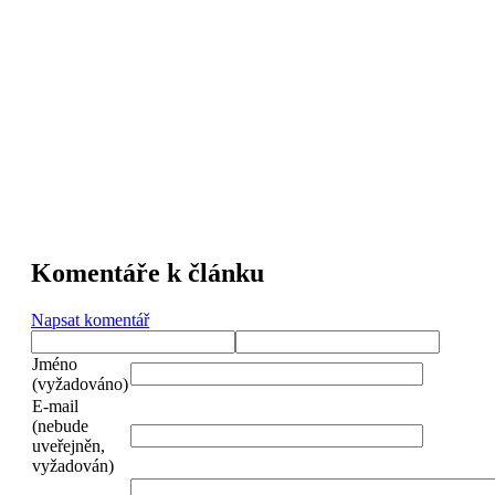
Komentáře k článku
Napsat komentář
Jméno
(vyžadováno)
E-mail
(nebude
uveřejněn,
vyžadován)