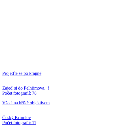
Projeďte se po krajině
Zajeď si do Pelhřimova...!
Počet fotografií: 78
Všechna hřiště objektivem
Český Krumlov
Počet fotografií: 11