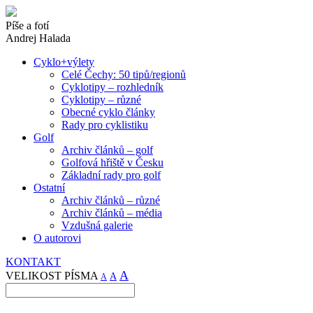
Píše a fotí
Andrej Halada
Cyklo+výlety
Celé Čechy: 50 tipů/regionů
Cyklotipy – rozhledník
Cyklotipy – různé
Obecné cyklo články
Rady pro cyklistiku
Golf
Archiv článků – golf
Golfová hřiště v Česku
Základní rady pro golf
Ostatní
Archiv článků – různé
Archiv článků – média
Vzdušná galerie
O autorovi
KONTAKT
A
VELIKOST PÍSMA
A
A