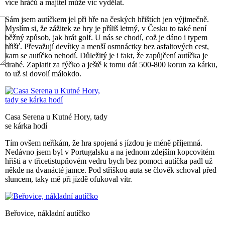
více hráčů a majitel může víc vydělat.
Sám jsem autíčkem jel při hře na českých hřištích jen výjimečně.
Myslím si, že zážitek ze hry je příliš letmý, v Česku to také není
běžný způsob, jak hrát golf. U nás se chodí, což je dáno i typem
hřišť. Převažují devítky a menší osmnáctky bez asfaltových cest,
kam se autíčko nehodí. Důležitý je i fakt, že zapůjčení autíčka je
drahé. Zaplatit za fýčko a ještě k tomu dát 500-800 korun za kárku,
to už si dovolí málokdo.
Casa Serena u Kutné Hory, tady
se kárka hodí
Tím ovšem neříkám, že hra spojená s jízdou je méně příjemná.
Nedávno jsem byl v Portugalsku a na jednom zdejším kopcovitém
hřišti a v třicetistupňovém vedru bych bez pomoci autíčka padl už
někde na dvanácté jamce. Pod stříškou auta se člověk schoval před
sluncem, taky mě při jízdě ofukoval vítr.
Beřovice, nákladní autíčko