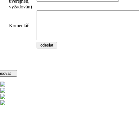
uveřejněn,
vyžadován)
Komentář