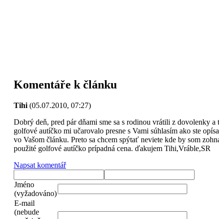
Komentáře k článku
Tihi
(05.07.2010, 07:27)
Dobrý deň, pred pár dňami sme sa s rodinou vrátili z dovolenky a 
golfové autíčko mi učarovalo presne s Vami súhlasím ako ste opísa
vo Vašom článku. Preto sa chcem spýtať neviete kde by som zohn
použité golfové autíčko prípadná cena. ďakujem Tihi,Vráble,SR
Napsat komentář
Jméno
(vyžadováno)
E-mail
(nebude