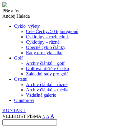
Píše a fotí
Andrej Halada
Cyklo+výlety
Celé Čechy: 50 tipů/regionů
Cyklotipy – rozhledník
Cyklotipy – různé
Obecné cyklo články
Rady pro cyklistiku
Golf
Archiv článků – golf
Golfová hřiště v Česku
Základní rady pro golf
Ostatní
Archiv článků – různé
Archiv článků – média
Vzdušná galerie
O autorovi
KONTAKT
A
VELIKOST PÍSMA
A
A