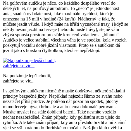
Na golfovém autíčku je něco, co každého dospělého vrací do
dětských let, na pouťový autodrom. To „něco“ je jednoduchost
auta, snadná ovladatelnost, také maximální rychlost, která je
omezena na 15 mílí v hodině (24 km/h). Nádherný je fakt, že
můžete jezdit všude. I když máte na hřišti vyznačené trasy, i když se
někdy nesmí jezdit na ferveje (nebo do husté trávy), stejně vám
zbývá spousta prostoru pro stálé kroucení volantem a „blbnutí“.
Autíčko je velice stabilní, všechna váha je ve spodku, kola v rozích
poskytují vozidlu dobré jízdní vlastnosti. Proto se s autíčkem dá
jezdit jako s horskou čtyřkolkou, která se nepřeklopí.
Na podzim je lepší chodit,
zahřejete se víc...
I s golfovým autíčkem nicméně musíte dodržovat některé základní
principy bezpečné jízdy. Například nejezdit šikmo ze svahu nebo
nezatáčet příliš prudce. Je potřeba dát pozor na spodek, plochy
mimo ferveje bývají hrbolaté a auto nemá dokonalé pérování.
Musíte myslet i na stálé dobíjení baterií. Také nesmíte vozidlo
nechat nezabržděné. Znám případy, kdy golfistům auto ujelo do
rybníka. Ale také znám případ, kdy auto přestalo brzdit a mí známí
vjeli se vší parádou do floridského močálu. Než jim klub uvěřil a