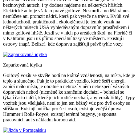
bezínových autech, i ty dodnes najdeme na některých hřištích.
Elektrické auto je však to pravé golfové. Nesmrdí a nedělá rámus,
nemůžete ani prorazit nádrž, která pak vyteče na trávu. Kvůli své
jednoduchosti, praktičnosti i ekologičnosti je tenhle vozík na
některých místech USA vyhledávaným dopravním prostředkem i
mimo golfová hřiště. Jezdí se v nich po areálech škol, na Floridě či
v Kalifornii jsou už přímo speciální trasy ve městech. Existují i
ostrovy (např. Belize), kde dopravu zajišťují právě tyhle vozy.
Zaparkovaná idylka
Golfový vozík se skvěle hodí na krátké vzdálenosti, na místa, kde je
teplo a slunečno. Pak je to praktické vozidlo, které šetří energii,
zabírá málo místa, je obratné a nehrozí v něm nebezpečí vážných
dopravních nehod (nicméně ke zraněním dochází – bohužel se
týkají často i dětí, které jejich rodiče nechají, aby vozík řídily). Typy
vozítek jsou všelijaké, není to jen ten běžný vůz pro dvě osoby se
stříškou. Existují autíčka pro šest osob, existuje vnější úprava
Hummer i Rolls-Royce, existují terénní bugyny, je spousta
pracovních aut s nákladní korbou atd.