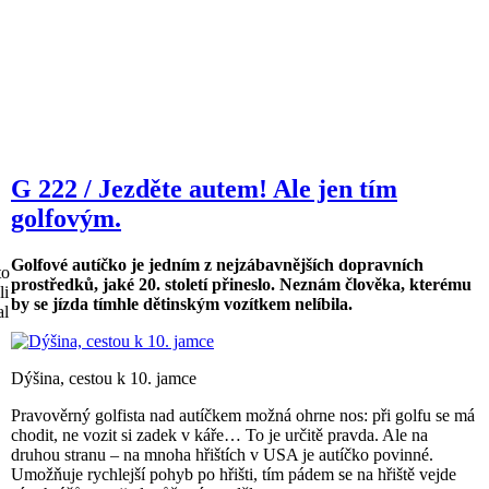
G 222 / Jezděte autem! Ale jen tím
golfovým.
Golfové autíčko je jedním z nejzábavnějších dopravních
to
prostředků, jaké 20. století přineslo. Neznám člověka, kterému
li
by se jízda tímhle dětinským vozítkem nelíbila.
al
Dýšina, cestou k 10. jamce
Pravověrný golfista nad autíčkem možná ohrne nos: při golfu se má
chodit, ne vozit si zadek v káře… To je určitě pravda. Ale na
druhou stranu – na mnoha hřištích v USA je autíčko povinné.
Umožňuje rychlejší pohyb po hřišti, tím pádem se na hřiště vejde