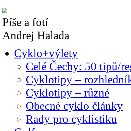
Píše a fotí
Andrej Halada
Cyklo+výlety
Celé Čechy: 50 tipů/r
Cyklotipy – rozhlední
Cyklotipy – různé
Obecné cyklo články
Rady pro cyklistiku