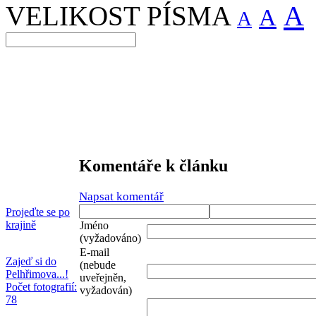
A
VELIKOST PÍSMA
A
A
Komentáře k článku
Napsat komentář
Projeďte se po
krajině
Jméno
(vyžadováno)
E-mail
Zajeď si do
(nebude
Pelhřimova...!
uveřejněn,
Počet fotografií:
vyžadován)
78