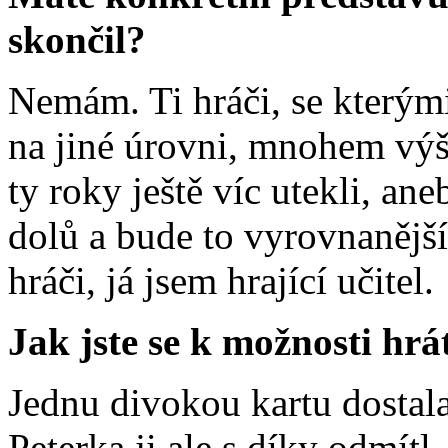
skončil?
Nemám. Ti hráči, se kterými
na jiné úrovni, mnohem výš.
ty roky ještě víc utekli, an
dolů a bude to vyrovnanější
hráči, já jsem hrající učitel.
Jak jste se k možnosti hr
Jednu divokou kartu dostal
Peterka ji ale s díky odmítl,