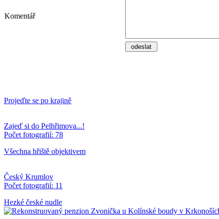
Komentář
Projeďte se po krajině
Zajeď si do Pelhřimova...!
Počet fotografií: 78
Všechna hřiště objektivem
Český Krumlov
Počet fotografií: 11
Hezké české nudle