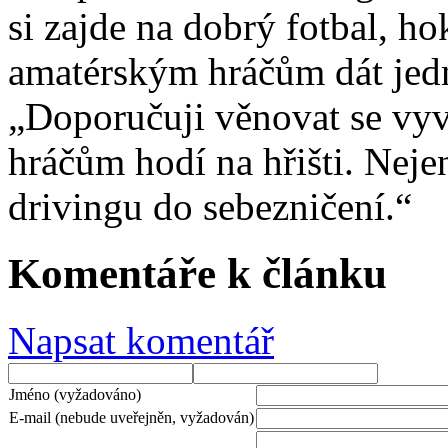
si zajde na dobrý fotbal, h
amatérským hráčům dát jedn
„Doporučuji věnovat se vyv
hráčům hodí na hřišti. Neje
drivingu do sebezničení.“
Komentáře k článku
Napsat komentář
Jméno (vyžadováno)
E-mail (nebude uveřejněn, vyžadován)