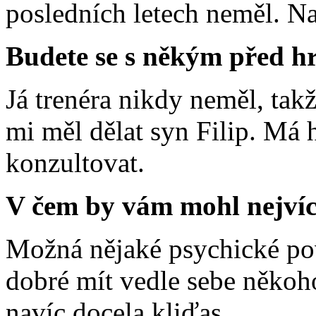
posledních letech neměl. N
Budete se s někým před h
Já trenéra nikdy neměl, tak
mi měl dělat syn Filip. Má 
konzultovat.
V čem by vám mohl nejví
Možná nějaké psychické pov
dobré mít vedle sebe někoho, 
navíc docela kliďas.