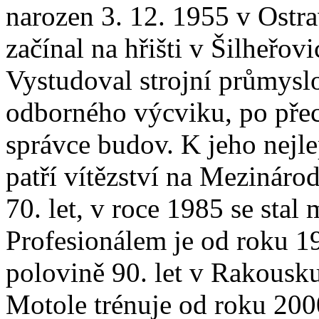
narozen 3. 12. 1955 v Ostrav
začínal na hřišti v Šilheřov
Vystudoval strojní průmyslo
odborného výcviku, po přec
správce budov. K jeho nej
patří vítězství na Mezináro
70. let, v roce 1985 se stal
Profesionálem je od roku 19
polovině 90. let v Rakousku
Motole trénuje od roku 200