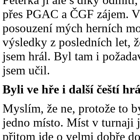
přes PGAC a ČGF zájem. V 
posouzení mých herních mož
výsledky z posledních let, ž
jsem hrál. Byl tam i požada
jsem učil.
Byli ve hře i další čeští hr
Myslím, že ne, protože to 
jedno místo. Míst v turnaji 
přitom jde o velmi dobře d