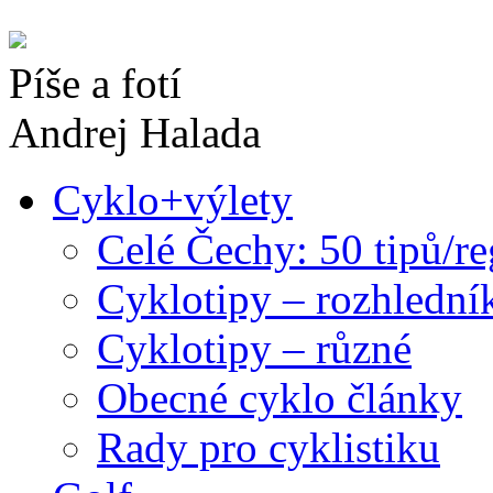
Píše a fotí
Andrej Halada
Cyklo+výlety
Celé Čechy: 50 tipů/r
Cyklotipy – rozhlední
Cyklotipy – různé
Obecné cyklo články
Rady pro cyklistiku