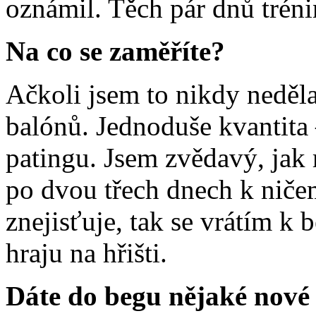
oznámil. Těch pár dnů trén
Na co se zaměříte?
Ačkoli jsem to nikdy neděla
balónů. Jednoduše kvantita 
patingu. Jsem zvědavý, jak 
po dvou třech dnech k nič
znejisťuje, tak se vrátím k 
hraju na hřišti.
Dáte do begu nějaké nové