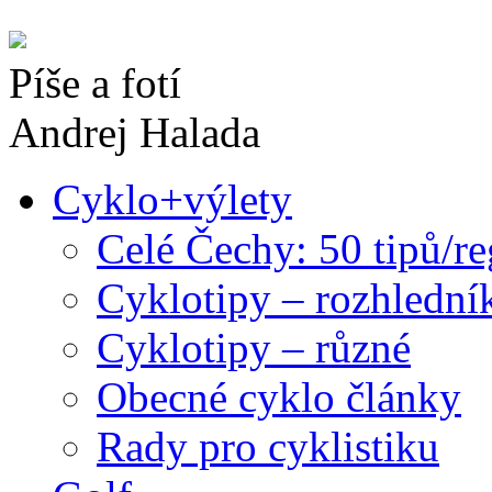
Píše a fotí
Andrej Halada
Cyklo+výlety
Celé Čechy: 50 tipů/r
Cyklotipy – rozhlední
Cyklotipy – různé
Obecné cyklo články
Rady pro cyklistiku