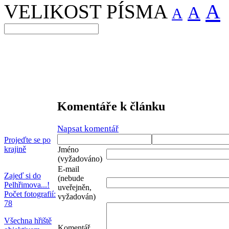
A
VELIKOST PÍSMA
A
A
Komentáře k článku
Napsat komentář
Projeďte se po
krajině
Jméno
(vyžadováno)
E-mail
Zajeď si do
(nebude
Pelhřimova...!
uveřejněn,
Počet fotografií:
vyžadován)
78
Všechna hřiště
Komentář