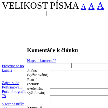
A
VELIKOST PÍSMA
A
A
Komentáře k článku
Napsat komentář
Projeďte se po
krajině
Jméno
(vyžadováno)
E-mail
Zajeď si do
(nebude
Pelhřimova...!
uveřejněn,
Počet fotografií:
vyžadován)
78
Všechna hřiště
Komentář