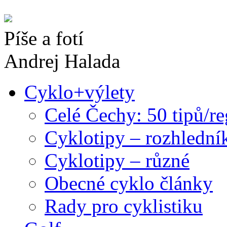
Píše a fotí
Andrej Halada
Cyklo+výlety
Celé Čechy: 50 tipů/r
Cyklotipy – rozhlední
Cyklotipy – různé
Obecné cyklo články
Rady pro cyklistiku